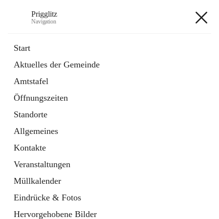
Prigglitz
Navigation
Prigglitz
Start
Aktuelles der Gemeinde
öffnet
Amtstafel
Amtstafel
in
Externe Webseite
neuem
Öffnungszeiten
Tab
öffnet
Gemeindezeitung
in
Ordner
Standorte
neuem
Tab
Allgemeines
+8
Kontakte
Veranstaltungen
Müllkalender
Eindrücke & Fotos
Hauptadresse
Hervorgehobene Bilder