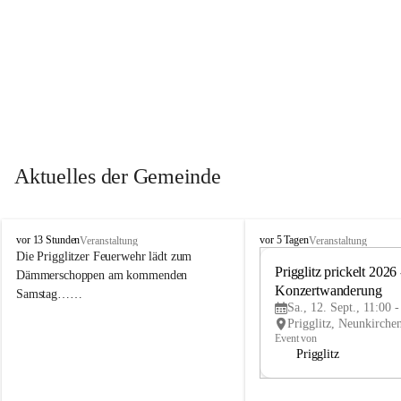
Aktuelles der Gemeinde
P
P
vor 13 Stunden
vor 5 Tagen
Veranstaltung
Veranstaltung
r
r
Die Prigglitzer Feuerwehr lädt zum 
i
i
Prigglitz prickelt 2026 -
Dämmerschoppen am kommenden 
g
g
Konzertwanderung
Samstag……
g
g
Sa., 12. Sept., 11:00 
l
l
i
i
Event von
t
t
Prigglitz
z
z