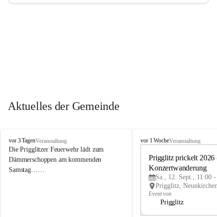
Aktuelles der Gemeinde
P
P
vor 3 Tagen
vor 1 Woche
Veranstaltung
Veranstaltung
r
r
Die Prigglitzer Feuerwehr lädt zum 
i
i
Prigglitz prickelt 2026 -
Dämmerschoppen am kommenden 
g
g
Konzertwanderung
Samstag……
g
g
Sa., 12. Sept., 11:00 
l
l
i
i
Event von
t
t
Prigglitz
z
z