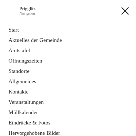
Prigglitz
Navigation
Prigglitz
Start
Aktuelles der Gemeinde
öffnet
Amtstafel
Amtstafel
in
Externe Webseite
neuem
Öffnungszeiten
Tab
öffnet
Gemeindezeitung
in
Ordner
Standorte
neuem
Tab
Allgemeines
+8
Kontakte
Veranstaltungen
Müllkalender
Eindrücke & Fotos
Hauptadresse
Hervorgehobene Bilder