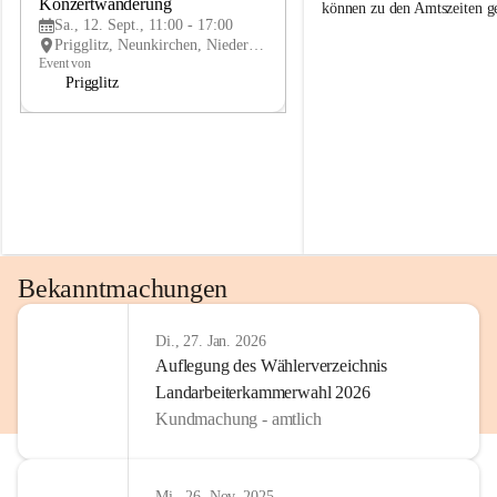
g
g
Konzertwanderung
SEP
können zu den Amtszeiten 
g
g
Sa., 12. Sept., 11:00 - 17:00
l
l
Prigglitz, Neunkirchen, Niederösterreich, AUT
i
i
Event von
t
t
Prigglitz
z
z
Bekanntmachungen
Di., 27. Jan. 2026
Auflegung des Wählerverzeichnis
Landarbeiterkammerwahl 2026
Kundmachung - amtlich
Mi., 26. Nov. 2025