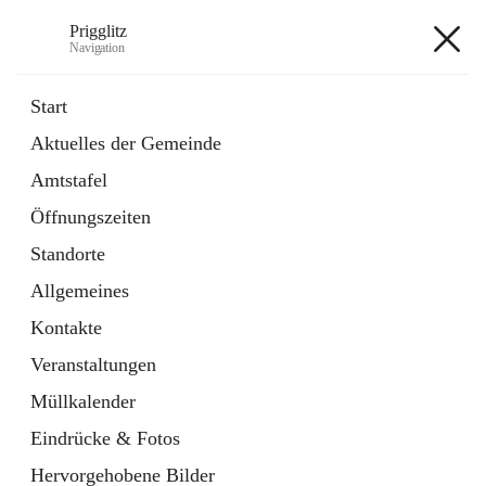
Prigglitz
Navigation
Prigglitz
Start
Aktuelles der Gemeinde
öffnet
Amtstafel
Amtstafel
in
Externe Webseite
neuem
Öffnungszeiten
Tab
öffnet
Gemeindezeitung
in
Ordner
Standorte
neuem
Tab
Allgemeines
+8
Kontakte
Veranstaltungen
Müllkalender
Eindrücke & Fotos
Hauptadresse
Hervorgehobene Bilder