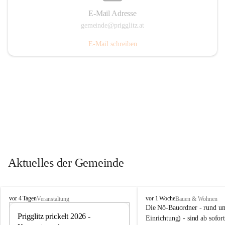
E-Mail Adresse
gemeinde@prigglitz.at
E-Mail schreiben
Aktuelles der Gemeinde
P
P
vor 4 Tagen
vor 1 Woche
Veranstaltung
Bauen & Wohnen
r
r
Die Nö-Bauordner - rund um
i
Prigglitz prickelt 2026 - 
i
12
Einrichtung) - sind ab sofo