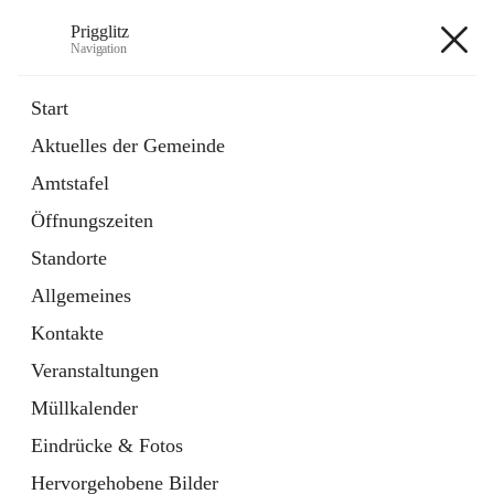
Prigglitz
Navigation
Prigglitz
Start
Aktuelles der Gemeinde
öffnet
Amtstafel
Amtstafel
in
Externe Webseite
neuem
Öffnungszeiten
Tab
öffnet
Gemeindezeitung
in
Ordner
Standorte
neuem
Tab
Allgemeines
+8
Kontakte
Veranstaltungen
Müllkalender
Eindrücke & Fotos
Hauptadresse
Hervorgehobene Bilder