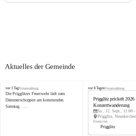
Aktuelles der Gemeinde
P
P
vor 1 Tag
vor 6 Tagen
Veranstaltung
Veranstaltung
r
r
Die Prigglitzer Feuerwehr lädt zum 
i
i
Prigglitz prickelt 2026 -
Dämmerschoppen am kommenden 
g
g
Konzertwanderung
Samstag……
g
g
Sa., 12. Sept., 11:00 
l
l
i
i
Event von
t
t
Prigglitz
z
z