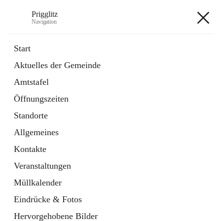
Prigglitz
Navigation
Prigglitz
Start
Aktuelles der Gemeinde
öffnet
Amtstafel
Amtstafel
in
Externe Webseite
neuem
Öffnungszeiten
Tab
öffnet
Gemeindezeitung
in
Ordner
Standorte
neuem
Tab
Allgemeines
+8
Kontakte
Veranstaltungen
Müllkalender
Eindrücke & Fotos
Hauptadresse
Hervorgehobene Bilder