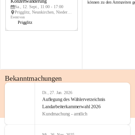
g
g
Konzertwanderung
SEP
können zu den Amtszeiten 
g
g
Sa., 12. Sept., 11:00 - 17:00
l
l
Prigglitz, Neunkirchen, Niederösterreich, AUT
i
i
Event von
t
t
Prigglitz
z
z
Bekanntmachungen
Di., 27. Jan. 2026
Auflegung des Wählerverzeichnis
Landarbeiterkammerwahl 2026
Kundmachung - amtlich
Mi., 26. Nov. 2025