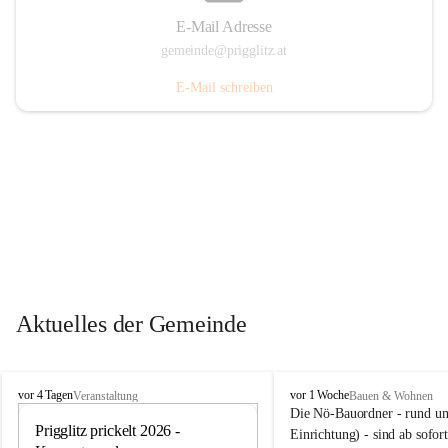
E-Mail Adresse
gemeinde@prigglitz.at
E-Mail schreiben
Aktuelles der Gemeinde
P
P
vor 4 Tagen
vor 1 Woche
Veranstaltung
Bauen & Wohnen
r
r
Die Nö-Bauordner - rund um
i
Prigglitz prickelt 2026 - 
i
12
Einrichtung) - sind ab sofo