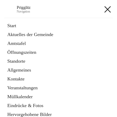
Prigglitz
Navigation
Prigglitz
Start
Aktuelles der Gemeinde
öffnet
Amtstafel
Amtstafel
in
Externe Webseite
neuem
Öffnungszeiten
Tab
öffnet
Gemeindezeitung
in
Ordner
Standorte
neuem
Tab
Allgemeines
+8
Kontakte
Veranstaltungen
Müllkalender
Eindrücke & Fotos
Hauptadresse
Hervorgehobene Bilder