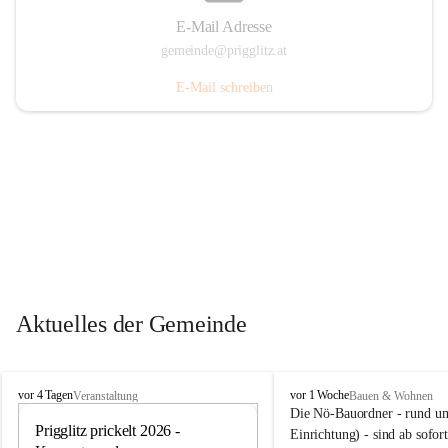
E-Mail Adresse
gemeinde@prigglitz.at
E-Mail schreiben
Aktuelles der Gemeinde
P
P
vor 4 Tagen
vor 1 Woche
Veranstaltung
Bauen & Wohnen
r
r
Die Nö-Bauordner - rund um
i
Prigglitz prickelt 2026 - 
i
12
Einrichtung) - sind ab sofo