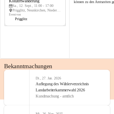
g
g
Konzertwanderung
SEP
können zu den Amtszeiten 
g
g
Sa., 12. Sept., 11:00 - 17:00
l
l
Prigglitz, Neunkirchen, Niederösterreich, AUT
i
i
Event von
t
t
Prigglitz
z
z
Bekanntmachungen
Di., 27. Jan. 2026
Auflegung des Wählerverzeichnis
Landarbeiterkammerwahl 2026
Kundmachung - amtlich
Mi., 26. Nov. 2025