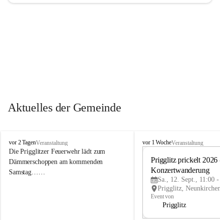
Aktuelles der Gemeinde
P
P
vor 2 Tagen
vor 1 Woche
Veranstaltung
Veranstaltung
r
r
Die Prigglitzer Feuerwehr lädt zum 
i
i
Prigglitz prickelt 2026 -
Dämmerschoppen am kommenden 
g
g
Konzertwanderung
Samstag……
g
g
Sa., 12. Sept., 11:00 
l
l
i
i
Event von
t
t
Prigglitz
z
z