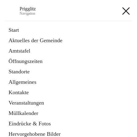
Prigglitz
Navigation
Prigglitz
Start
Aktuelles der Gemeinde
öffnet
Amtstafel
Amtstafel
in
Externe Webseite
neuem
Öffnungszeiten
Tab
öffnet
Gemeindezeitung
in
Ordner
Standorte
neuem
Tab
Allgemeines
+8
Kontakte
Veranstaltungen
Müllkalender
Eindrücke & Fotos
Hauptadresse
Hervorgehobene Bilder