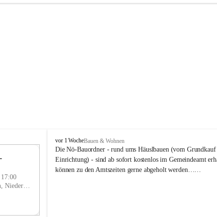
P
vor 1 Woche
Bauen & Wohnen
r
Die Nö-Bauordner - rund ums Häuslbauen (vom Grundkauf b
 
i
12
Einrichtung) - sind ab sofort kostenlos im Gemeindeamt erhä
g
SEP
können zu den Amtszeiten gerne abgeholt werden……
g
- 17:00
l
Prigglitz, Neunkirchen, Niederösterreich, AUT
i
t
z