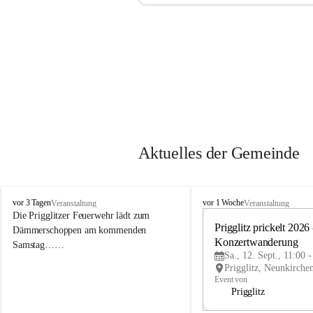
Aktuelles der Gemeinde
P
P
vor 3 Tagen
vor 1 Woche
Veranstaltung
Veranstaltung
r
r
Die Prigglitzer Feuerwehr lädt zum 
i
i
Prigglitz prickelt 2026 -
Dämmerschoppen am kommenden 
g
g
Konzertwanderung
Samstag……
g
g
Sa., 12. Sept., 11:00 
l
l
i
i
Event von
t
t
Prigglitz
z
z