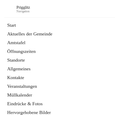
Prigglitz
Navigation
Start
Aktuelles der Gemeinde
öffnet
Amtstafel
Amtstafel
in
Externe Webseite
neuem
Öffnungszeiten
Tab
öffnet
Gemeindezeitung
in
Ordner
Standorte
neuem
Tab
Allgemeines
Kontakte
Veranstaltungen
Müllkalender
Eindrücke & Fotos
Hervorgehobene Bilder