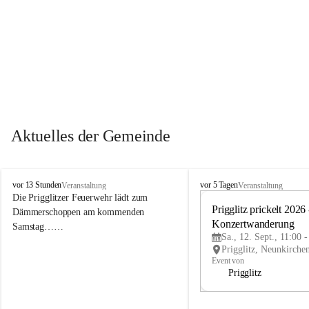
Aktuelles der Gemeinde
P
P
vor 13 Stunden
vor 5 Tagen
Veranstaltung
Veranstaltung
r
r
Die Prigglitzer Feuerwehr lädt zum 
i
i
Prigglitz prickelt 2026 -
Dämmerschoppen am kommenden 
g
g
Konzertwanderung
Samstag……
g
g
Sa., 12. Sept., 11:00 
l
l
i
i
Event von
t
t
Prigglitz
z
z