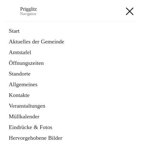
Prigglitz
Navigation
Prigglitz
Start
Aktuelles der Gemeinde
öffnet
Amtstafel
Amtstafel
in
Externe Webseite
neuem
Öffnungszeiten
Tab
öffnet
Gemeindezeitung
in
Ordner
Standorte
neuem
Tab
Allgemeines
+8
Kontakte
Veranstaltungen
Müllkalender
Eindrücke & Fotos
Hauptadresse
Hervorgehobene Bilder