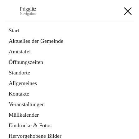
Prigglitz
Navigation
Prigglitz
Start
Aktuelles der Gemeinde
öffnet
Amtstafel
Amtstafel
in
Externe Webseite
neuem
Öffnungszeiten
Tab
öffnet
Gemeindezeitung
in
Ordner
Standorte
neuem
Tab
Allgemeines
+8
Kontakte
Veranstaltungen
Müllkalender
Eindrücke & Fotos
Hauptadresse
Hervorgehobene Bilder