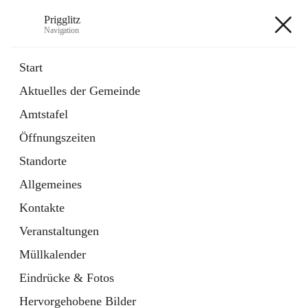
Prigglitz
Navigation
Prigglitz
Start
Aktuelles der Gemeinde
öffnet
Amtstafel
Amtstafel
in
Externe Webseite
neuem
Öffnungszeiten
Tab
öffnet
Gemeindezeitung
in
Ordner
Standorte
neuem
Tab
Allgemeines
+8
Kontakte
Veranstaltungen
Müllkalender
Eindrücke & Fotos
Hauptadresse
Hervorgehobene Bilder