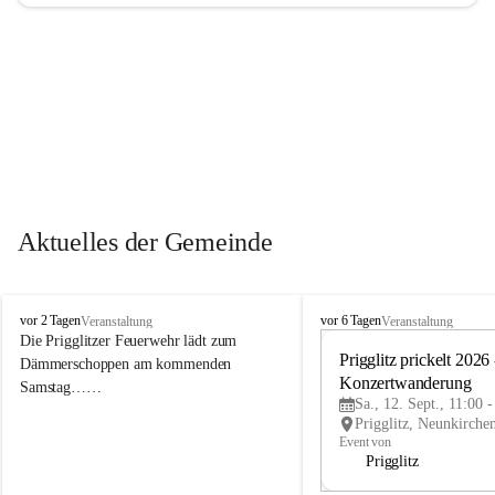
Aktuelles der Gemeinde
P
P
vor 2 Tagen
vor 6 Tagen
Veranstaltung
Veranstaltung
r
r
Die Prigglitzer Feuerwehr lädt zum 
i
i
Prigglitz prickelt 2026 -
Dämmerschoppen am kommenden 
g
g
Konzertwanderung
Samstag……
g
g
Sa., 12. Sept., 11:00 
l
l
i
i
Event von
t
t
Prigglitz
z
z