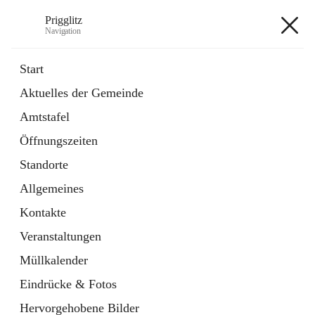
Prigglitz
Navigation
Prigglitz
Start
Aktuelles der Gemeinde
öffnet
Amtstafel
Amtstafel
in
Externe Webseite
neuem
Öffnungszeiten
Tab
öffnet
Gemeindezeitung
in
Ordner
Standorte
neuem
Tab
Allgemeines
+8
Kontakte
Veranstaltungen
Müllkalender
Eindrücke & Fotos
Hauptadresse
Hervorgehobene Bilder