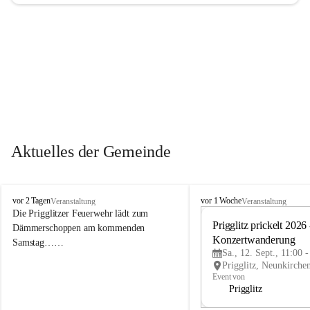
Aktuelles der Gemeinde
P
P
vor 2 Tagen
vor 1 Woche
Veranstaltung
Veranstaltung
r
r
Die Prigglitzer Feuerwehr lädt zum 
i
i
Prigglitz prickelt 2026 -
Dämmerschoppen am kommenden 
g
g
Konzertwanderung
Samstag……
g
g
Sa., 12. Sept., 11:00 
l
l
i
i
Event von
t
t
Prigglitz
z
z