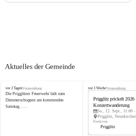
Aktuelles der Gemeinde
P
P
vor 2 Tagen
vor 1 Woche
Veranstaltung
Veranstaltung
r
r
Die Prigglitzer Feuerwehr lädt zum 
i
i
Prigglitz prickelt 2026 -
Dämmerschoppen am kommenden 
g
g
Konzertwanderung
Samstag……
g
g
Sa., 12. Sept., 11:00 
l
l
i
i
Event von
t
t
Prigglitz
z
z