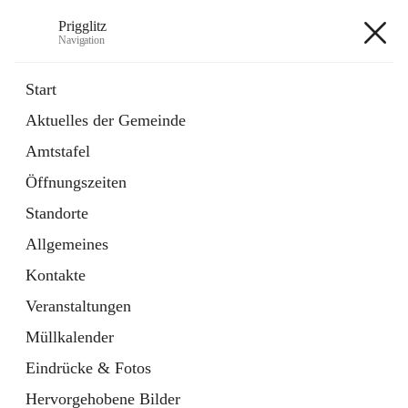
Prigglitz
Navigation
Prigglitz
Start
Aktuelles der Gemeinde
öffnet
Amtstafel
Amtstafel
in
Externe Webseite
neuem
Öffnungszeiten
Tab
öffnet
Gemeindezeitung
in
Ordner
Standorte
neuem
Tab
Allgemeines
+8
Kontakte
Veranstaltungen
Müllkalender
Eindrücke & Fotos
Hauptadresse
Hervorgehobene Bilder