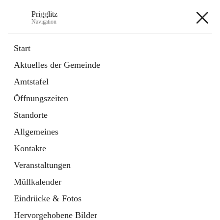
Prigglitz
Navigation
Prigglitz
Start
Aktuelles der Gemeinde
öffnet
Amtstafel
Amtstafel
in
Externe Webseite
neuem
Öffnungszeiten
Tab
öffnet
Gemeindezeitung
in
Ordner
Standorte
neuem
Tab
Allgemeines
+8
Kontakte
Veranstaltungen
Müllkalender
Eindrücke & Fotos
Hauptadresse
Hervorgehobene Bilder