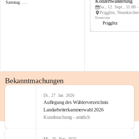
g
g
Konzertwanderung
Samstag……
g
g
Sa., 12. Sept., 11:00 
l
l
i
i
Event von
t
t
Prigglitz
z
z
Bekanntmachungen
Di., 27. Jan. 2026
Auflegung des Wählerverzeichnis
Landarbeiterkammerwahl 2026
Kundmachung - amtlich
Mi., 26. Nov. 2025