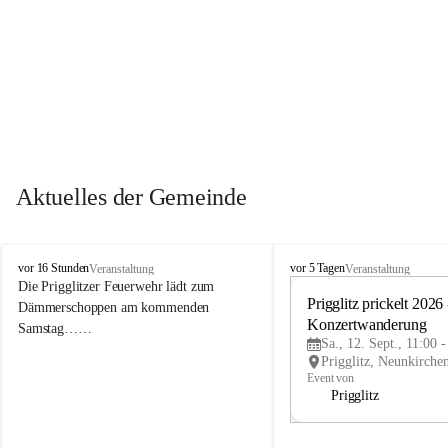
Aktuelles der Gemeinde
P
P
vor 16 Stunden
vor 5 Tagen
Veranstaltung
Veranstaltung
r
r
Die Prigglitzer Feuerwehr lädt zum 
i
i
Prigglitz prickelt 2026 -
Dämmerschoppen am kommenden 
g
g
Konzertwanderung
Samstag……
g
g
Sa., 12. Sept., 11:00 
l
l
i
i
Event von
t
t
Prigglitz
z
z