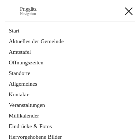
Prigglitz
Navigation
Prigglitz
Start
Aktuelles der Gemeinde
öffnet
Amtstafel
Amtstafel
in
Externe Webseite
neuem
Öffnungszeiten
Tab
öffnet
Gemeindezeitung
in
Ordner
Standorte
neuem
Tab
Allgemeines
+8
Kontakte
Veranstaltungen
Müllkalender
Eindrücke & Fotos
Hauptadresse
Hervorgehobene Bilder