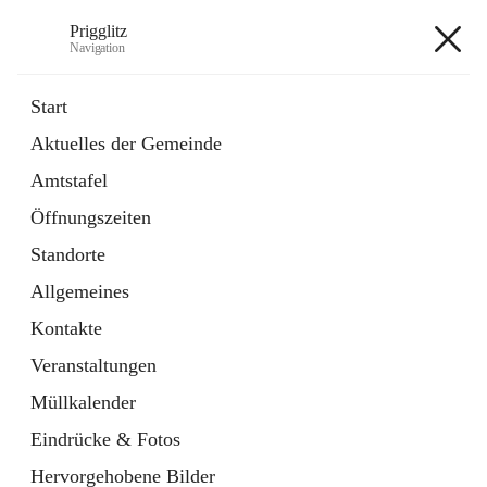
Prigglitz
Navigation
Prigglitz
Start
Aktuelles der Gemeinde
öffnet
Amtstafel
Amtstafel
in
Externe Webseite
neuem
Öffnungszeiten
Tab
öffnet
Gemeindezeitung
in
Ordner
Standorte
neuem
Tab
Allgemeines
+8
Kontakte
Veranstaltungen
Müllkalender
Eindrücke & Fotos
Hauptadresse
Hervorgehobene Bilder