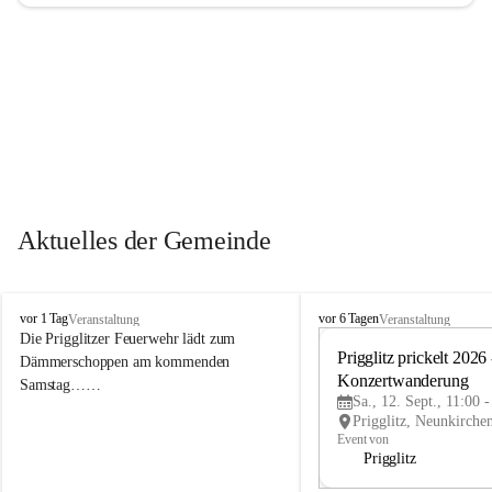
Aktuelles der Gemeinde
P
P
vor 1 Tag
vor 6 Tagen
Veranstaltung
Veranstaltung
r
r
Die Prigglitzer Feuerwehr lädt zum 
i
i
Prigglitz prickelt 2026 -
Dämmerschoppen am kommenden 
g
g
Konzertwanderung
Samstag……
g
g
Sa., 12. Sept., 11:00 
l
l
i
i
Event von
t
t
Prigglitz
z
z