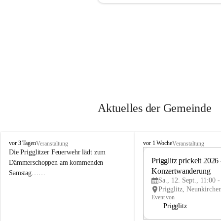
Aktuelles der Gemeinde
P
P
vor 3 Tagen
vor 1 Woche
Veranstaltung
Veranstaltung
r
r
Die Prigglitzer Feuerwehr lädt zum 
i
i
Prigglitz prickelt 2026 -
Dämmerschoppen am kommenden 
g
g
Konzertwanderung
Samstag……
g
g
Sa., 12. Sept., 11:00 
l
l
i
i
Event von
t
t
Prigglitz
z
z