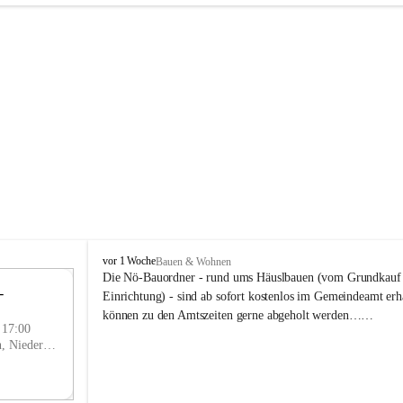
P
vor 1 Woche
Bauen & Wohnen
r
Die Nö-Bauordner - rund ums Häuslbauen (vom Grundkauf b
 
i
12
Einrichtung) - sind ab sofort kostenlos im Gemeindeamt erhä
g
SEP
können zu den Amtszeiten gerne abgeholt werden……
g
- 17:00
l
Prigglitz, Neunkirchen, Niederösterreich, AUT
i
t
z