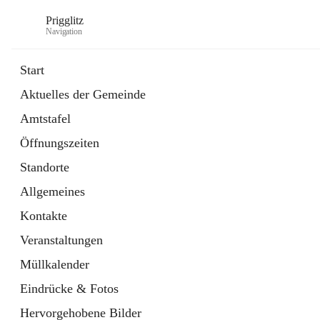
Prigglitz
Navigation
Start
Aktuelles der Gemeinde
öffnet
Amtstafel
Amtstafel
in
Externe Webseite
neuem
Öffnungszeiten
Tab
öffnet
Gemeindezeitung
in
Ordner
Standorte
neuem
Tab
Allgemeines
Kontakte
Veranstaltungen
Müllkalender
Eindrücke & Fotos
Hervorgehobene Bilder