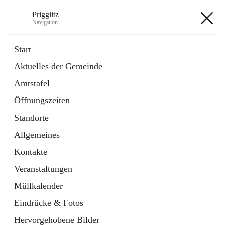
Prigglitz
Navigation
Prigglitz
Start
Aktuelles der Gemeinde
öffnet
Amtstafel
Amtstafel
in
Externe Webseite
neuem
Öffnungszeiten
Tab
öffnet
Gemeindezeitung
in
Ordner
Standorte
neuem
Tab
Allgemeines
+8
Kontakte
Veranstaltungen
Müllkalender
Eindrücke & Fotos
Hauptadresse
Hervorgehobene Bilder