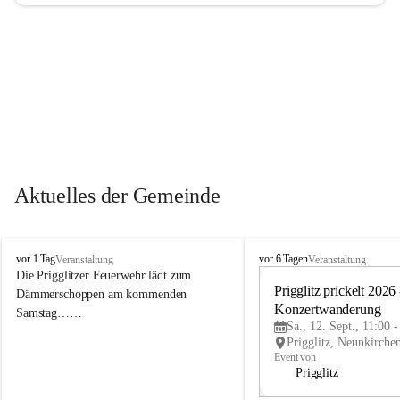
Aktuelles der Gemeinde
P
P
vor 1 Tag
vor 6 Tagen
Veranstaltung
Veranstaltung
r
r
Die Prigglitzer Feuerwehr lädt zum 
i
i
Prigglitz prickelt 2026 -
Dämmerschoppen am kommenden 
g
g
Konzertwanderung
Samstag……
g
g
Sa., 12. Sept., 11:00 
l
l
i
i
Event von
t
t
Prigglitz
z
z