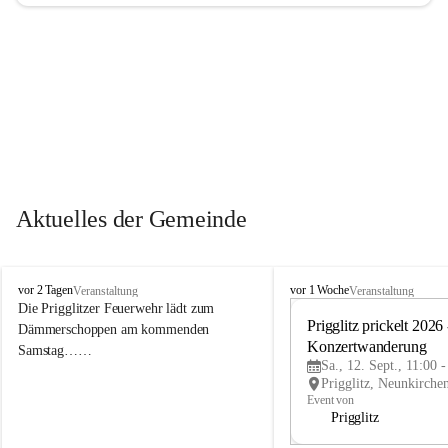
Aktuelles der Gemeinde
P
P
vor 2 Tagen
vor 1 Woche
Veranstaltung
Veranstaltung
r
r
Die Prigglitzer Feuerwehr lädt zum 
i
i
Prigglitz prickelt 2026 -
Dämmerschoppen am kommenden 
g
g
Konzertwanderung
Samstag……
g
g
Sa., 12. Sept., 11:00 
l
l
i
i
Event von
t
t
Prigglitz
z
z