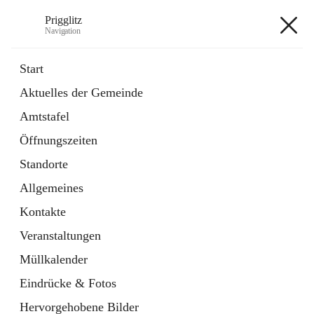
Prigglitz
Navigation
Prigglitz
Start
Aktuelles der Gemeinde
öffnet
Amtstafel
Amtstafel
in
Externe Webseite
neuem
Öffnungszeiten
Tab
öffnet
Gemeindezeitung
in
Ordner
Standorte
neuem
Tab
Allgemeines
+8
Kontakte
Veranstaltungen
Müllkalender
Eindrücke & Fotos
Hauptadresse
Hervorgehobene Bilder