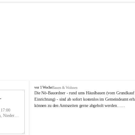
P
vor 1 Woche
Bauen & Wohnen
r
Die Nö-Bauordner - rund ums Häuslbauen (vom Grundkauf b
 
i
12
Einrichtung) - sind ab sofort kostenlos im Gemeindeamt erhä
g
SEP
können zu den Amtszeiten gerne abgeholt werden……
g
- 17:00
l
Prigglitz, Neunkirchen, Niederösterreich, AUT
i
t
z