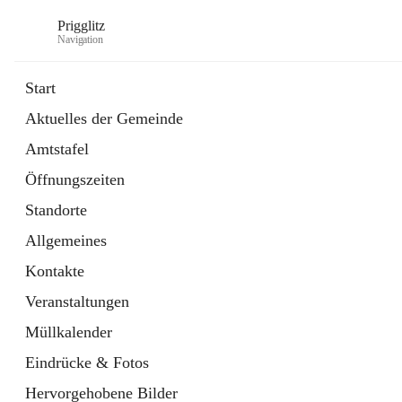
Prigglitz
Navigation
Start
Aktuelles der Gemeinde
öffnet
Amtstafel
Amtstafel
in
Externe Webseite
neuem
Öffnungszeiten
Tab
öffnet
Gemeindezeitung
in
Ordner
Standorte
neuem
Tab
Allgemeines
Kontakte
Veranstaltungen
Müllkalender
Eindrücke & Fotos
Hervorgehobene Bilder