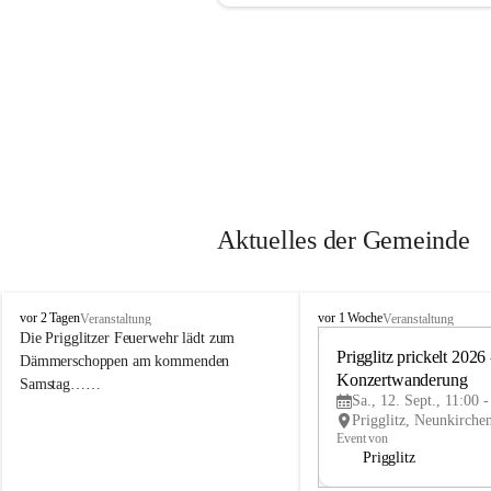
Aktuelles der Gemeinde
P
P
vor 2 Tagen
vor 1 Woche
Veranstaltung
Veranstaltung
r
r
Die Prigglitzer Feuerwehr lädt zum 
i
i
Prigglitz prickelt 2026 -
Dämmerschoppen am kommenden 
g
g
Konzertwanderung
Samstag……
g
g
Sa., 12. Sept., 11:00 
l
l
i
i
Event von
t
t
Prigglitz
z
z