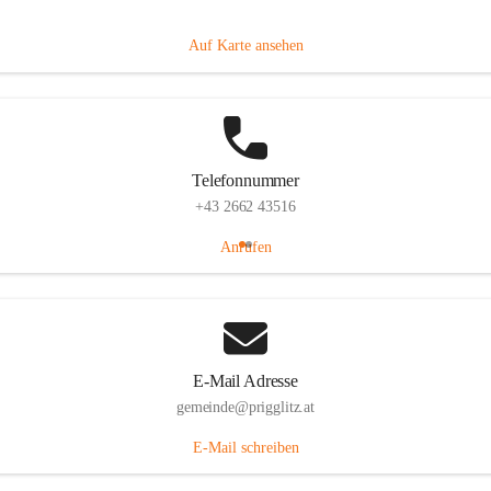
Prigglitz 39, 2640 Prigglitz, AUT
Auf Karte ansehen
Telefonnummer
+43 2662 43516
Anrufen
E-Mail Adresse
gemeinde@prigglitz.at
E-Mail schreiben