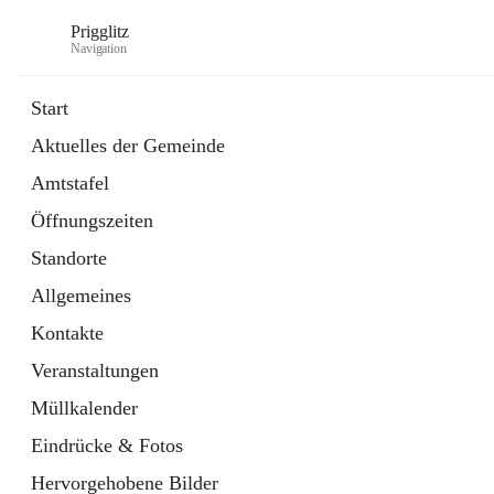
Prigglitz
Navigation
Start
Aktuelles der Gemeinde
öffnet
Amtstafel
Amtstafel
in
Externe Webseite
neuem
Öffnungszeiten
Tab
öffnet
Gemeindezeitung
in
Ordner
Standorte
neuem
Tab
Allgemeines
Kontakte
Veranstaltungen
Müllkalender
Eindrücke & Fotos
Hervorgehobene Bilder