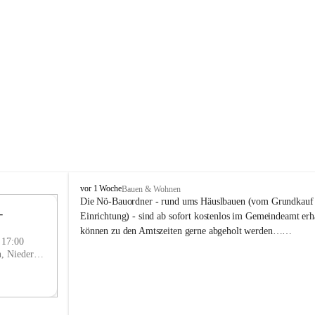
P
vor 1 Woche
Bauen & Wohnen
r
Die Nö-Bauordner - rund ums Häuslbauen (vom Grundkauf b
 
i
12
Einrichtung) - sind ab sofort kostenlos im Gemeindeamt erhä
g
SEP
können zu den Amtszeiten gerne abgeholt werden……
g
- 17:00
l
Prigglitz, Neunkirchen, Niederösterreich, AUT
i
t
z