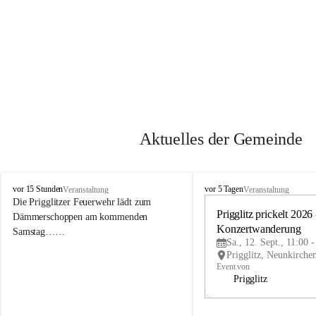
Aktuelles der Gemeinde
P
P
vor 15 Stunden
vor 5 Tagen
Veranstaltung
Veranstaltung
r
r
Die Prigglitzer Feuerwehr lädt zum 
i
i
Prigglitz prickelt 2026 -
Dämmerschoppen am kommenden 
g
g
Konzertwanderung
Samstag……
g
g
Sa., 12. Sept., 11:00 
l
l
i
i
Event von
t
t
Prigglitz
z
z