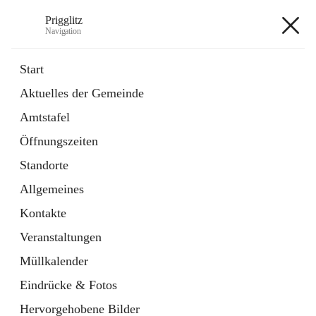
Prigglitz
Navigation
Prigglitz
Start
Aktuelles der Gemeinde
öffnet
Amtstafel
Amtstafel
in
Externe Webseite
neuem
Öffnungszeiten
Tab
öffnet
Gemeindezeitung
in
Ordner
Standorte
neuem
Tab
Allgemeines
+8
Kontakte
Veranstaltungen
Müllkalender
Eindrücke & Fotos
Hauptadresse
Hervorgehobene Bilder