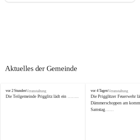
Aktuelles der Gemeinde
P
P
vor 2 Stunden
vor 4 Tagen
Veranstaltung
Veranstaltung
r
r
Die Teilgemeinde Prigglitz lädt ein ……..
Die Prigglitzer Feuerwehr l
i
i
Dämmerschoppen am komm
g
g
Samstag……
g
g
l
l
i
i
t
t
z
z