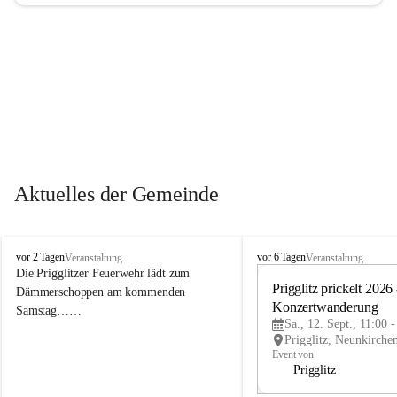
Aktuelles der Gemeinde
P
P
vor 2 Tagen
vor 6 Tagen
Veranstaltung
Veranstaltung
r
r
Die Prigglitzer Feuerwehr lädt zum 
i
i
Prigglitz prickelt 2026 -
Dämmerschoppen am kommenden 
g
g
Konzertwanderung
Samstag……
g
g
Sa., 12. Sept., 11:00 
l
l
i
i
Event von
t
t
Prigglitz
z
z