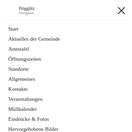
Prigglitz
Navigation
Prigglitz
Start
Aktuelles der Gemeinde
öffnet
Amtstafel
Amtstafel
in
Externe Webseite
neuem
Öffnungszeiten
Tab
öffnet
Gemeindezeitung
in
Ordner
Standorte
neuem
Tab
Allgemeines
+8
Kontakte
Veranstaltungen
Müllkalender
Eindrücke & Fotos
Hauptadresse
Hervorgehobene Bilder