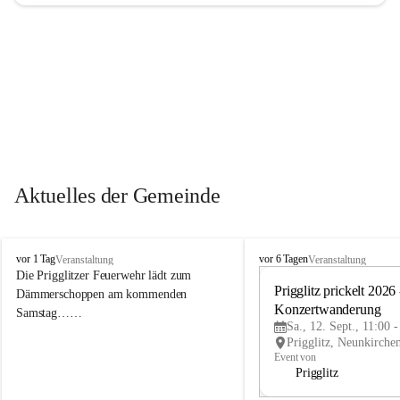
Aktuelles der Gemeinde
P
P
vor 1 Tag
vor 6 Tagen
Veranstaltung
Veranstaltung
r
r
Die Prigglitzer Feuerwehr lädt zum 
i
i
Prigglitz prickelt 2026 -
Dämmerschoppen am kommenden 
g
g
Konzertwanderung
Samstag……
g
g
Sa., 12. Sept., 11:00 
l
l
i
i
Event von
t
t
Prigglitz
z
z