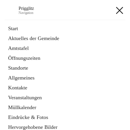
Prigglitz
Navigation
Prigglitz
Start
Aktuelles der Gemeinde
öffnet
Amtstafel
Amtstafel
in
Externe Webseite
neuem
Öffnungszeiten
Tab
öffnet
Gemeindezeitung
in
Ordner
Standorte
neuem
Tab
Allgemeines
+8
Kontakte
Veranstaltungen
Müllkalender
Eindrücke & Fotos
Hauptadresse
Hervorgehobene Bilder