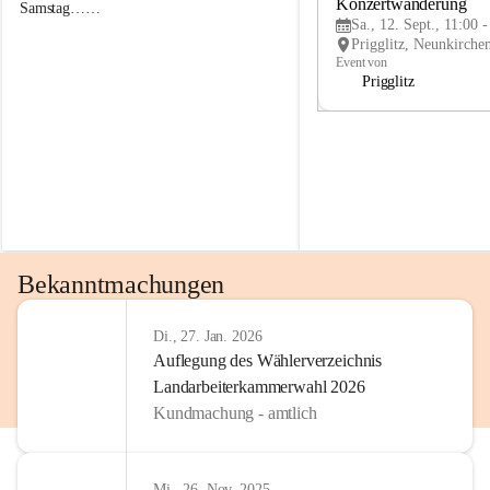
g
g
Konzertwanderung
Samstag……
g
g
Sa., 12. Sept., 11:00 
l
l
i
i
Event von
t
t
Prigglitz
z
z
Bekanntmachungen
Di., 27. Jan. 2026
Auflegung des Wählerverzeichnis
Landarbeiterkammerwahl 2026
Kundmachung - amtlich
Mi., 26. Nov. 2025