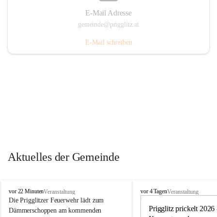
E-Mail Adresse
gemeinde@prigglitz.at
E-Mail schreiben
Aktuelles der Gemeinde
P
P
vor 22 Minuten
vor 4 Tagen
Veranstaltung
Veranstaltung
r
r
Die Prigglitzer Feuerwehr lädt zum 
i
i
Prigglitz prickelt 2026 -
Dämmerschoppen am kommenden 