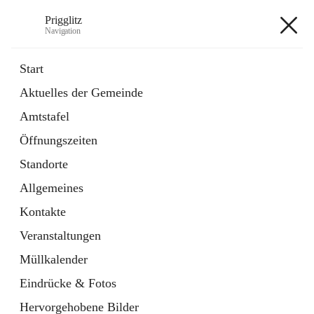
Prigglitz
Navigation
Prigglitz
Start
Aktuelles der Gemeinde
öffnet
Amtstafel
Amtstafel
in
Externe Webseite
neuem
Öffnungszeiten
Tab
öffnet
Gemeindezeitung
in
Ordner
Standorte
neuem
Tab
Allgemeines
+8
Kontakte
Veranstaltungen
Müllkalender
Eindrücke & Fotos
Hauptadresse
Hervorgehobene Bilder