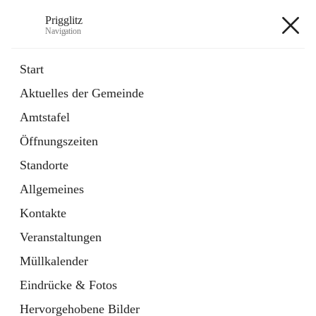
Prigglitz
Navigation
Prigglitz
Start
Aktuelles der Gemeinde
öffnet
Amtstafel
Amtstafel
in
Externe Webseite
neuem
Öffnungszeiten
Tab
öffnet
Gemeindezeitung
in
Ordner
Standorte
neuem
Tab
Allgemeines
+8
Kontakte
Veranstaltungen
Müllkalender
Eindrücke & Fotos
Hauptadresse
Hervorgehobene Bilder