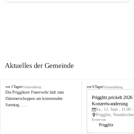
Aktuelles der Gemeinde
P
P
vor 2 Tagen
vor 6 Tagen
Veranstaltung
Veranstaltung
r
r
Die Prigglitzer Feuerwehr lädt zum 
i
i
Prigglitz prickelt 2026 -
Dämmerschoppen am kommenden 
g
g
Konzertwanderung
Samstag……
g
g
Sa., 12. Sept., 11:00 
l
l
i
i
Event von
t
t
Prigglitz
z
z