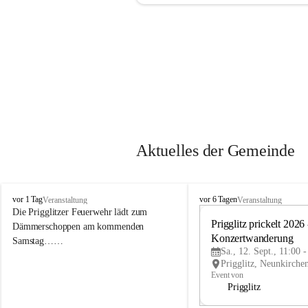
Aktuelles der Gemeinde
P
P
vor 1 Tag
vor 6 Tagen
Veranstaltung
Veranstaltung
r
r
Die Prigglitzer Feuerwehr lädt zum 
i
i
Prigglitz prickelt 2026 -
Dämmerschoppen am kommenden 
g
g
Konzertwanderung
Samstag……
g
g
Sa., 12. Sept., 11:00 
l
l
i
i
Event von
t
t
Prigglitz
z
z