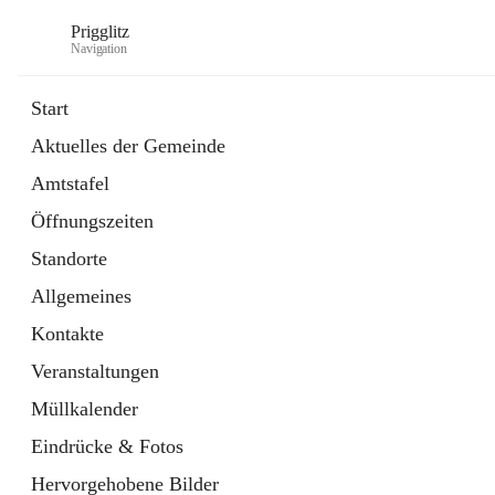
Prigglitz
Navigation
Start
Aktuelles der Gemeinde
öffnet
Amtstafel
Amtstafel
in
Externe Webseite
neuem
Öffnungszeiten
Tab
öffnet
Gemeindezeitung
in
Ordner
Standorte
neuem
Tab
Allgemeines
Kontakte
Veranstaltungen
Müllkalender
Eindrücke & Fotos
Hervorgehobene Bilder