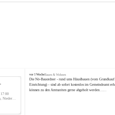
P
vor 1 Woche
Bauen & Wohnen
r
Die Nö-Bauordner - rund ums Häuslbauen (vom Grundkauf b
 
i
12
Einrichtung) - sind ab sofort kostenlos im Gemeindeamt erhä
g
SEP
können zu den Amtszeiten gerne abgeholt werden……
g
- 17:00
l
Prigglitz, Neunkirchen, Niederösterreich, AUT
i
t
z