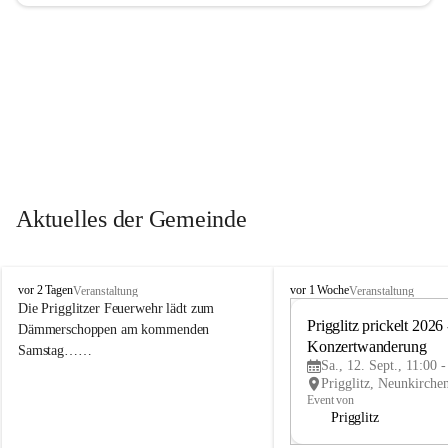
Aktuelles der Gemeinde
P
P
vor 2 Tagen
vor 1 Woche
Veranstaltung
Veranstaltung
r
r
Die Prigglitzer Feuerwehr lädt zum 
i
i
Prigglitz prickelt 2026 -
Dämmerschoppen am kommenden 
g
g
Konzertwanderung
Samstag……
g
g
Sa., 12. Sept., 11:00 
l
l
i
i
Event von
t
t
Prigglitz
z
z