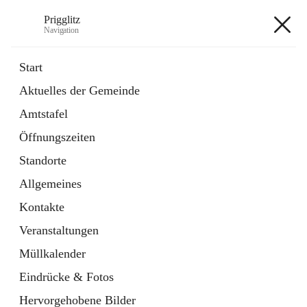
Prigglitz
Navigation
Prigglitz
Start
Aktuelles der Gemeinde
öffnet
Amtstafel
Amtstafel
in
Externe Webseite
neuem
Öffnungszeiten
Tab
öffnet
Gemeindezeitung
in
Ordner
Standorte
neuem
Tab
Allgemeines
+8
Kontakte
Veranstaltungen
Müllkalender
Eindrücke & Fotos
Hauptadresse
Hervorgehobene Bilder