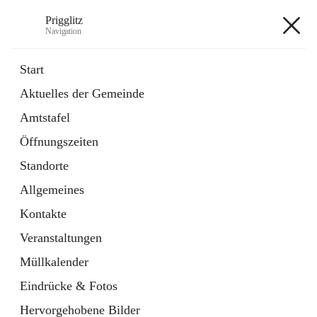
Prigglitz
Navigation
Prigglitz
Start
Aktuelles der Gemeinde
öffnet
Amtstafel
Amtstafel
in
Externe Webseite
neuem
Öffnungszeiten
Tab
öffnet
Gemeindezeitung
in
Ordner
Standorte
neuem
Tab
Allgemeines
+8
Kontakte
Veranstaltungen
Müllkalender
Eindrücke & Fotos
Hauptadresse
Hervorgehobene Bilder