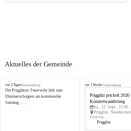
Aktuelles der Gemeinde
P
P
vor 2 Tagen
vor 1 Woche
Veranstaltung
Veranstaltung
r
r
Die Prigglitzer Feuerwehr lädt zum 
i
i
Prigglitz prickelt 2026 -
Dämmerschoppen am kommenden 
g
g
Konzertwanderung
Samstag……
g
g
Sa., 12. Sept., 11:00 
l
l
i
i
Event von
t
t
Prigglitz
z
z