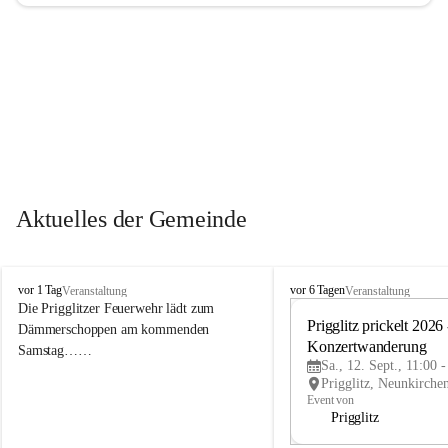
Aktuelles der Gemeinde
P
P
vor 1 Tag
vor 6 Tagen
Veranstaltung
Veranstaltung
r
r
Die Prigglitzer Feuerwehr lädt zum 
i
i
Prigglitz prickelt 2026 -
Dämmerschoppen am kommenden 
g
g
Konzertwanderung
Samstag……
g
g
Sa., 12. Sept., 11:00 
l
l
i
i
Event von
t
t
Prigglitz
z
z