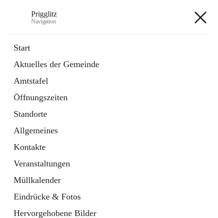
Prigglitz
Navigation
Prigglitz
Start
Aktuelles der Gemeinde
öffnet
Amtstafel
Amtstafel
in
Externe Webseite
neuem
Öffnungszeiten
Tab
öffnet
Gemeindezeitung
in
Ordner
Standorte
neuem
Tab
Allgemeines
+8
Kontakte
Veranstaltungen
Müllkalender
Eindrücke & Fotos
Hauptadresse
Hervorgehobene Bilder