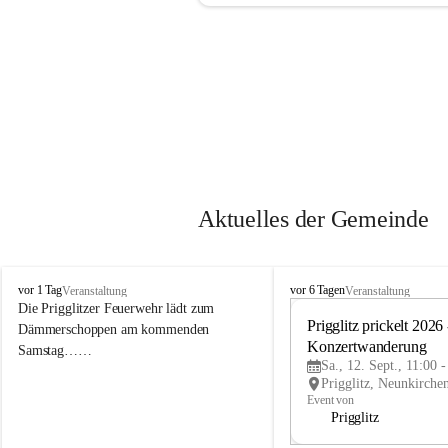
Aktuelles der Gemeinde
P
P
vor 1 Tag
vor 6 Tagen
Veranstaltung
Veranstaltung
r
r
Die Prigglitzer Feuerwehr lädt zum 
i
i
Prigglitz prickelt 2026 -
Dämmerschoppen am kommenden 
g
g
Konzertwanderung
Samstag……
g
g
Sa., 12. Sept., 11:00 
l
l
i
i
Event von
t
t
Prigglitz
z
z