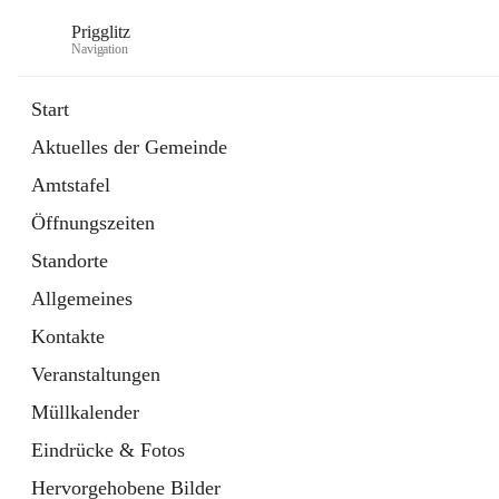
Prigglitz
Navigation
Start
Aktuelles der Gemeinde
öffnet
Amtstafel
Amtstafel
in
Externe Webseite
neuem
Öffnungszeiten
Tab
öffnet
Gemeindezeitung
in
Ordner
Standorte
neuem
Tab
Allgemeines
Kontakte
Veranstaltungen
Müllkalender
Eindrücke & Fotos
Hervorgehobene Bilder