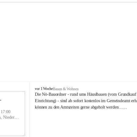
P
vor 1 Woche
Bauen & Wohnen
r
Die Nö-Bauordner - rund ums Häuslbauen (vom Grundkauf b
 
i
12
Einrichtung) - sind ab sofort kostenlos im Gemeindeamt erhä
g
SEP
können zu den Amtszeiten gerne abgeholt werden……
g
- 17:00
l
Prigglitz, Neunkirchen, Niederösterreich, AUT
i
t
z