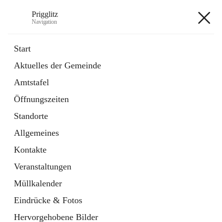
Prigglitz
Navigation
Prigglitz
Start
Aktuelles der Gemeinde
öffnet
Amtstafel
Amtstafel
in
Externe Webseite
neuem
Öffnungszeiten
Tab
öffnet
Gemeindezeitung
in
Ordner
Standorte
neuem
Tab
Allgemeines
+8
Kontakte
Veranstaltungen
Müllkalender
Eindrücke & Fotos
Hauptadresse
Hervorgehobene Bilder