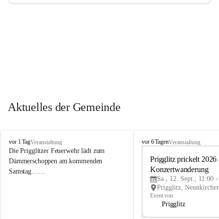
Aktuelles der Gemeinde
P
P
vor 1 Tag
vor 6 Tagen
Veranstaltung
Veranstaltung
r
r
Die Prigglitzer Feuerwehr lädt zum 
i
i
Prigglitz prickelt 2026 -
Dämmerschoppen am kommenden 
g
g
Konzertwanderung
Samstag……
g
g
Sa., 12. Sept., 11:00 
l
l
i
i
Event von
t
t
Prigglitz
z
z