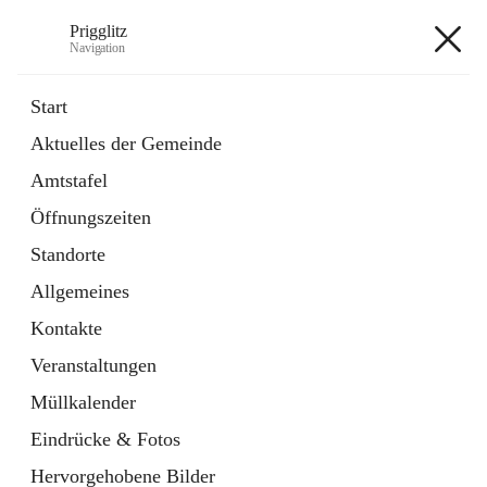
Prigglitz
Navigation
Prigglitz
Start
Aktuelles der Gemeinde
öffnet
Amtstafel
Amtstafel
in
Externe Webseite
neuem
Öffnungszeiten
Tab
öffnet
Gemeindezeitung
in
Ordner
Standorte
neuem
Tab
Allgemeines
+8
Kontakte
Veranstaltungen
Müllkalender
Eindrücke & Fotos
Hauptadresse
Hervorgehobene Bilder