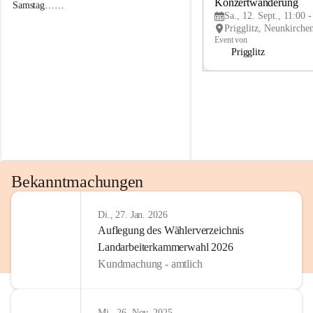
g
g
Konzertwanderung
Samstag……
g
g
Sa., 12. Sept., 11:00 
l
l
i
i
Event von
t
t
Prigglitz
z
z
Bekanntmachungen
Di., 27. Jan. 2026
Auflegung des Wählerverzeichnis
Landarbeiterkammerwahl 2026
Kundmachung - amtlich
Mi., 26. Nov. 2025