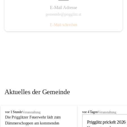
E-Mail Adresse
gemeinde@prigglitz.at
E-Mail schreiben
Aktuelles der Gemeinde
P
P
vor 1 Stunde
vor 4 Tagen
Veranstaltung
Veranstaltung
r
r
Die Prigglitzer Feuerwehr lädt zum 
i
i
Prigglitz prickelt 2026 -
Dämmerschoppen am kommenden 