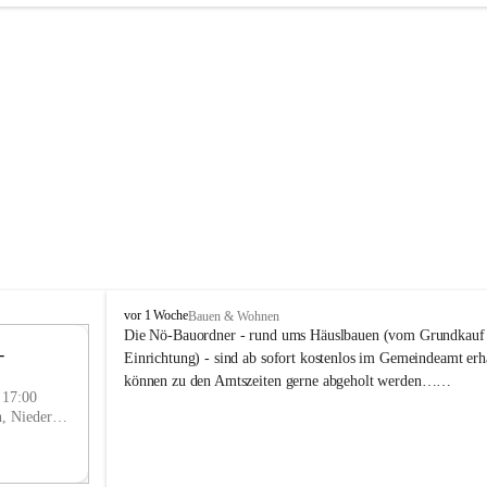
P
vor 1 Woche
Bauen & Wohnen
r
Die Nö-Bauordner - rund ums Häuslbauen (vom Grundkauf b
 
i
12
Einrichtung) - sind ab sofort kostenlos im Gemeindeamt erhä
g
SEP
können zu den Amtszeiten gerne abgeholt werden……
g
- 17:00
l
Prigglitz, Neunkirchen, Niederösterreich, AUT
i
t
z