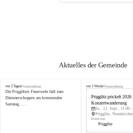
Aktuelles der Gemeinde
P
P
vor 2 Tagen
vor 1 Woche
Veranstaltung
Veranstaltung
r
r
Die Prigglitzer Feuerwehr lädt zum 
i
i
Prigglitz prickelt 2026 -
Dämmerschoppen am kommenden 
g
g
Konzertwanderung
Samstag……
g
g
Sa., 12. Sept., 11:00 
l
l
i
i
Event von
t
t
Prigglitz
z
z