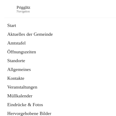
Prigglitz
Navigation
Start
Aktuelles der Gemeinde
öffnet
Amtstafel
Amtstafel
in
Externe Webseite
neuem
Öffnungszeiten
Tab
öffnet
Gemeindezeitung
in
Ordner
Standorte
neuem
Tab
Allgemeines
Kontakte
Veranstaltungen
Müllkalender
Eindrücke & Fotos
Hervorgehobene Bilder