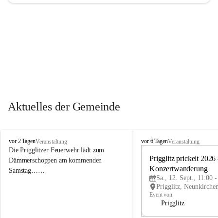
Aktuelles der Gemeinde
P
P
vor 2 Tagen
vor 6 Tagen
Veranstaltung
Veranstaltung
r
r
Die Prigglitzer Feuerwehr lädt zum 
i
i
Prigglitz prickelt 2026 -
Dämmerschoppen am kommenden 
g
g
Konzertwanderung
Samstag……
g
g
Sa., 12. Sept., 11:00 
l
l
i
i
Event von
t
t
Prigglitz
z
z