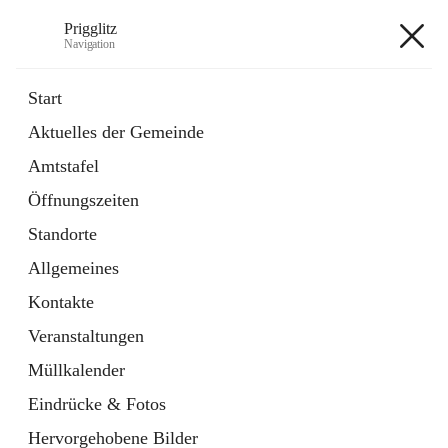
Prigglitz
Navigation
Prigglitz
Start
Aktuelles der Gemeinde
öffnet
Amtstafel
Amtstafel
in
Externe Webseite
neuem
Öffnungszeiten
Tab
öffnet
Gemeindezeitung
in
Ordner
Standorte
neuem
Tab
Allgemeines
+8
Kontakte
Veranstaltungen
Müllkalender
Eindrücke & Fotos
Hauptadresse
Hervorgehobene Bilder