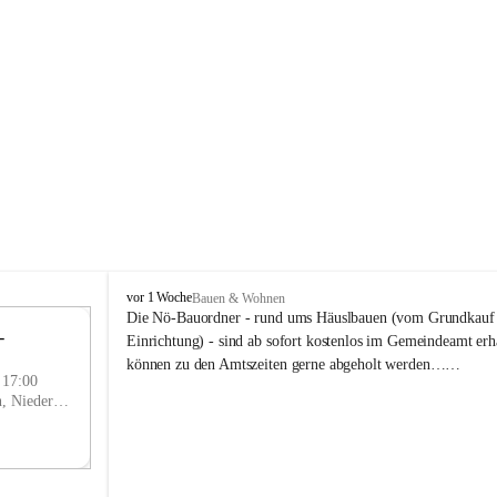
P
vor 1 Woche
Bauen & Wohnen
r
Die Nö-Bauordner - rund ums Häuslbauen (vom Grundkauf b
 
i
12
Einrichtung) - sind ab sofort kostenlos im Gemeindeamt erhä
g
SEP
können zu den Amtszeiten gerne abgeholt werden……
g
- 17:00
l
Prigglitz, Neunkirchen, Niederösterreich, AUT
i
t
z