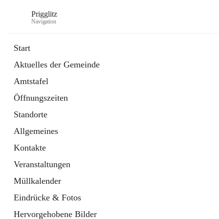
Prigglitz
Navigation
Start
Aktuelles der Gemeinde
öffnet
Amtstafel
Amtstafel
in
Externe Webseite
neuem
Öffnungszeiten
Tab
öffnet
Gemeindezeitung
in
Ordner
Standorte
neuem
Tab
Allgemeines
Kontakte
Veranstaltungen
Müllkalender
Eindrücke & Fotos
Hervorgehobene Bilder