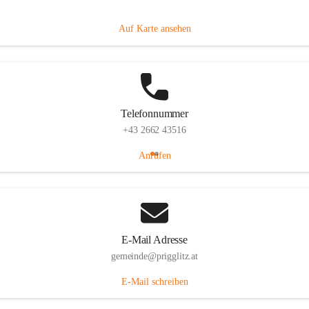
Prigglitz 39, 2640 Prigglitz, AUT
Auf Karte ansehen
Telefonnummer
+43 2662 43516
Anrufen
E-Mail Adresse
gemeinde@prigglitz.at
E-Mail schreiben