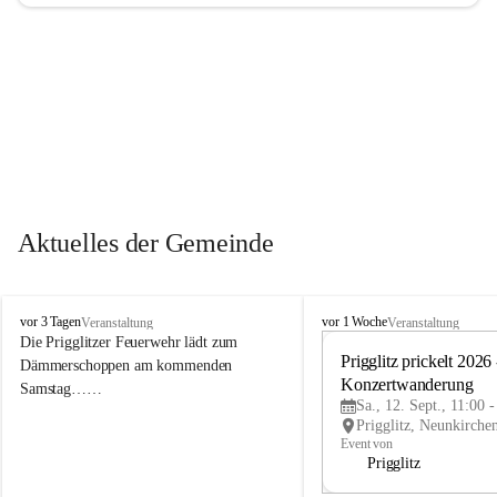
Aktuelles der Gemeinde
P
P
vor 3 Tagen
vor 1 Woche
Veranstaltung
Veranstaltung
r
r
Die Prigglitzer Feuerwehr lädt zum 
i
i
Prigglitz prickelt 2026 -
Dämmerschoppen am kommenden 
g
g
Konzertwanderung
Samstag……
g
g
Sa., 12. Sept., 11:00 
l
l
i
i
Event von
t
t
Prigglitz
z
z