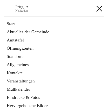
Prigglitz
Navigation
Prigglitz
Start
Aktuelles der Gemeinde
öffnet
Amtstafel
Amtstafel
in
Externe Webseite
neuem
Öffnungszeiten
Tab
öffnet
Gemeindezeitung
in
Ordner
Standorte
neuem
Tab
Allgemeines
+8
Kontakte
Veranstaltungen
Müllkalender
Eindrücke & Fotos
Hauptadresse
Hervorgehobene Bilder