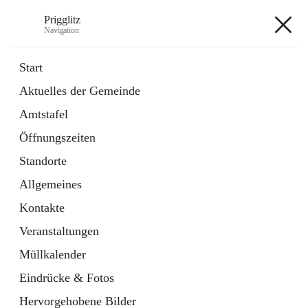
Prigglitz
Navigation
Prigglitz
Start
Aktuelles der Gemeinde
öffnet
Amtstafel
Amtstafel
in
Externe Webseite
neuem
Öffnungszeiten
Tab
öffnet
Gemeindezeitung
in
Ordner
Standorte
neuem
Tab
Allgemeines
+8
Kontakte
Veranstaltungen
Müllkalender
Eindrücke & Fotos
Hauptadresse
Hervorgehobene Bilder