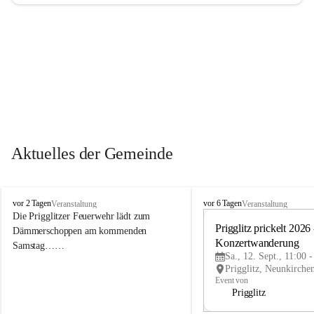
Aktuelles der Gemeinde
P
P
vor 2 Tagen
vor 6 Tagen
Veranstaltung
Veranstaltung
r
r
Die Prigglitzer Feuerwehr lädt zum 
i
i
Prigglitz prickelt 2026 -
Dämmerschoppen am kommenden 
g
g
Konzertwanderung
Samstag……
g
g
Sa., 12. Sept., 11:00 
l
l
i
i
Event von
t
t
Prigglitz
z
z