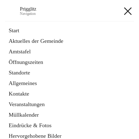
Prigglitz
Navigation
Prigglitz
Start
Aktuelles der Gemeinde
öffnet
Amtstafel
Amtstafel
in
Externe Webseite
neuem
Öffnungszeiten
Tab
öffnet
Gemeindezeitung
in
Ordner
Standorte
neuem
Tab
Allgemeines
+8
Kontakte
Veranstaltungen
Müllkalender
Eindrücke & Fotos
Hauptadresse
Hervorgehobene Bilder