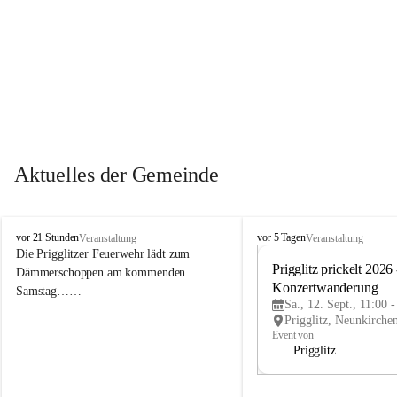
Aktuelles der Gemeinde
P
P
vor 21 Stunden
vor 5 Tagen
Veranstaltung
Veranstaltung
r
r
Die Prigglitzer Feuerwehr lädt zum 
i
i
Prigglitz prickelt 2026 -
Dämmerschoppen am kommenden 
g
g
Konzertwanderung
Samstag……
g
g
Sa., 12. Sept., 11:00 
l
l
i
i
Event von
t
t
Prigglitz
z
z