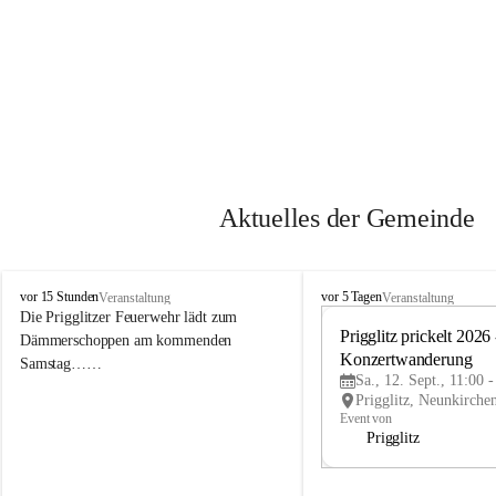
Aktuelles der Gemeinde
P
P
vor 15 Stunden
vor 5 Tagen
Veranstaltung
Veranstaltung
r
r
Die Prigglitzer Feuerwehr lädt zum 
i
i
Prigglitz prickelt 2026 -
Dämmerschoppen am kommenden 
g
g
Konzertwanderung
Samstag……
g
g
Sa., 12. Sept., 11:00 
l
l
i
i
Event von
t
t
Prigglitz
z
z