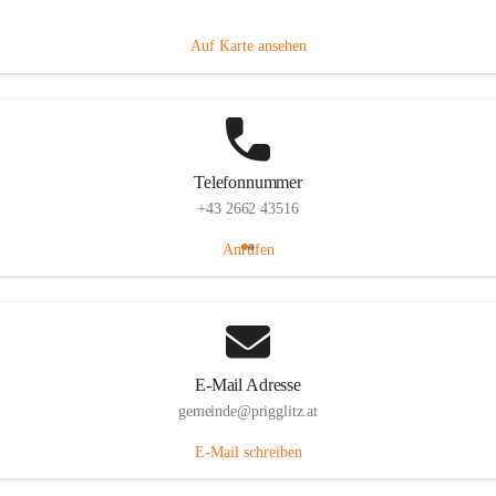
Prigglitz 39, 2640 Prigglitz, AUT
Auf Karte ansehen
Telefonnummer
+43 2662 43516
Anrufen
E-Mail Adresse
gemeinde@prigglitz.at
E-Mail schreiben