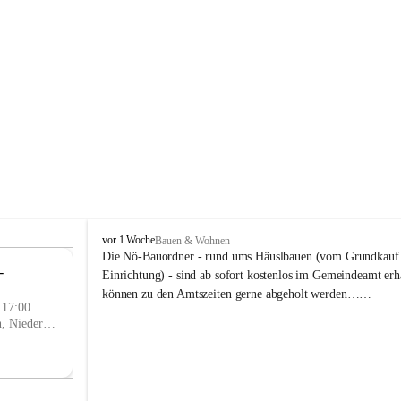
P
vor 1 Woche
Bauen & Wohnen
r
Die Nö-Bauordner - rund ums Häuslbauen (vom Grundkauf b
 
i
12
Einrichtung) - sind ab sofort kostenlos im Gemeindeamt erhä
g
SEP
können zu den Amtszeiten gerne abgeholt werden……
g
- 17:00
l
Prigglitz, Neunkirchen, Niederösterreich, AUT
i
t
z