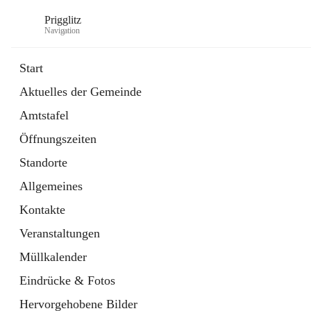
Prigglitz
Navigation
Start
Aktuelles der Gemeinde
öffnet
Amtstafel
Amtstafel
in
Externe Webseite
neuem
Öffnungszeiten
Tab
öffnet
Gemeindezeitung
in
Ordner
Standorte
neuem
Tab
Allgemeines
Kontakte
Veranstaltungen
Müllkalender
Eindrücke & Fotos
Hervorgehobene Bilder