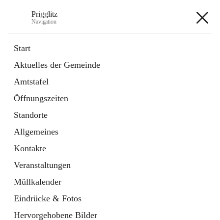
Prigglitz
Navigation
Prigglitz
Start
Aktuelles der Gemeinde
öffnet
Amtstafel
Amtstafel
in
Externe Webseite
neuem
Öffnungszeiten
Tab
öffnet
Gemeindezeitung
in
Ordner
Standorte
neuem
Tab
Allgemeines
+8
Kontakte
Veranstaltungen
Müllkalender
Eindrücke & Fotos
Hauptadresse
Hervorgehobene Bilder