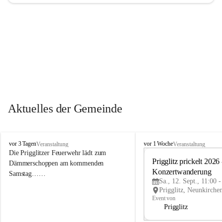
Aktuelles der Gemeinde
P
P
vor 3 Tagen
vor 1 Woche
Veranstaltung
Veranstaltung
r
r
Die Prigglitzer Feuerwehr lädt zum 
i
i
Prigglitz prickelt 2026 -
Dämmerschoppen am kommenden 
g
g
Konzertwanderung
Samstag……
g
g
Sa., 12. Sept., 11:00 
l
l
i
i
Event von
t
t
Prigglitz
z
z