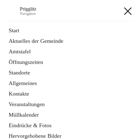
Prigglitz
Navigation
Prigglitz
Start
Aktuelles der Gemeinde
öffnet
Amtstafel
Amtstafel
in
Externe Webseite
neuem
Öffnungszeiten
Tab
öffnet
Gemeindezeitung
in
Ordner
Standorte
neuem
Tab
Allgemeines
+8
Kontakte
Veranstaltungen
Müllkalender
Eindrücke & Fotos
Hauptadresse
Hervorgehobene Bilder