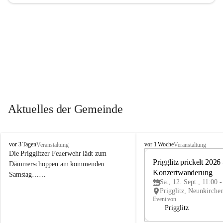
Aktuelles der Gemeinde
P
P
vor 3 Tagen
vor 1 Woche
Veranstaltung
Veranstaltung
r
r
Die Prigglitzer Feuerwehr lädt zum 
i
i
Prigglitz prickelt 2026 -
Dämmerschoppen am kommenden 
g
g
Konzertwanderung
Samstag……
g
g
Sa., 12. Sept., 11:00 
l
l
i
i
Event von
t
t
Prigglitz
z
z