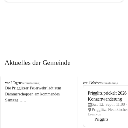
Aktuelles der Gemeinde
P
P
vor 2 Tagen
vor 1 Woche
Veranstaltung
Veranstaltung
r
r
Die Prigglitzer Feuerwehr lädt zum 
i
i
Prigglitz prickelt 2026 -
Dämmerschoppen am kommenden 
g
g
Konzertwanderung
Samstag……
g
g
Sa., 12. Sept., 11:00 
l
l
i
i
Event von
t
t
Prigglitz
z
z