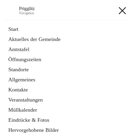
Prigglitz
Navigation
Prigglitz
Start
Aktuelles der Gemeinde
öffnet
Amtstafel
Amtstafel
in
Externe Webseite
neuem
Öffnungszeiten
Tab
öffnet
Gemeindezeitung
in
Ordner
Standorte
neuem
Tab
Allgemeines
+8
Kontakte
Veranstaltungen
Müllkalender
Eindrücke & Fotos
Hauptadresse
Hervorgehobene Bilder