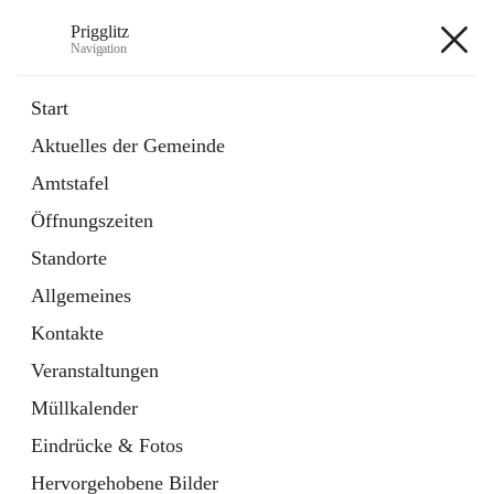
Prigglitz
Navigation
Prigglitz
Start
Aktuelles der Gemeinde
öffnet
Amtstafel
Amtstafel
in
Externe Webseite
neuem
Öffnungszeiten
Tab
öffnet
Gemeindezeitung
in
Ordner
Standorte
neuem
Tab
Allgemeines
+8
Kontakte
Veranstaltungen
Müllkalender
Eindrücke & Fotos
Hauptadresse
Hervorgehobene Bilder