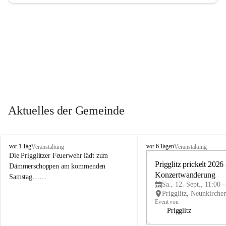
Aktuelles der Gemeinde
P
P
vor 1 Tag
vor 6 Tagen
Veranstaltung
Veranstaltung
r
r
Die Prigglitzer Feuerwehr lädt zum 
i
i
Prigglitz prickelt 2026 -
Dämmerschoppen am kommenden 
g
g
Konzertwanderung
Samstag……
g
g
Sa., 12. Sept., 11:00 
l
l
i
i
Event von
t
t
Prigglitz
z
z