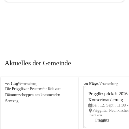
Aktuelles der Gemeinde
P
P
vor 1 Tag
vor 6 Tagen
Veranstaltung
Veranstaltung
r
r
Die Prigglitzer Feuerwehr lädt zum 
i
i
Prigglitz prickelt 2026 -
Dämmerschoppen am kommenden 
g
g
Konzertwanderung
Samstag……
g
g
Sa., 12. Sept., 11:00 
l
l
i
i
Event von
t
t
Prigglitz
z
z