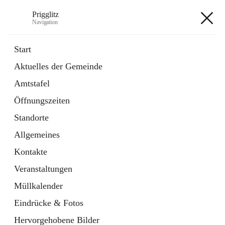
Prigglitz
Navigation
Prigglitz
Start
Aktuelles der Gemeinde
öffnet
Amtstafel
Amtstafel
in
Externe Webseite
neuem
Öffnungszeiten
Tab
öffnet
Gemeindezeitung
in
Ordner
Standorte
neuem
Tab
Allgemeines
+8
Kontakte
Veranstaltungen
Müllkalender
Eindrücke & Fotos
Hauptadresse
Hervorgehobene Bilder