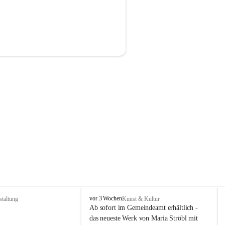
P
vor 3 Wochen
staltung
Kunst & Kultur
r
Ab sofort im Gemeindeamt erhältlich - 
i
das neueste Werk von Maria Ströbl mit 