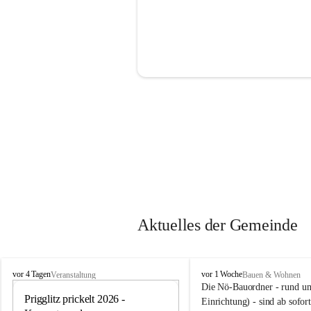
Aktuelles der Gemeinde
P
P
vor 4 Tagen
vor 1 Woche
Veranstaltung
Bauen & Wohnen
r
r
Die Nö-Bauordner - rund um
i
Prigglitz prickelt 2026 - 
i
12
Einrichtung) - sind ab sofo