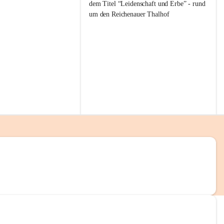
g
dem Titel “Leidenschaft und Erbe” - rund 
g
um den Reichenauer Thalhof
l
i
t
z