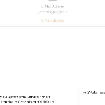
E-Mail Adresse
gemeinde@prigglitz.at
E-Mail schreiben
P
vor 2 Wochen
Veran
r
s Häuslbauen (vom Grundkauf bis zur 
i
rt kostenlos im Gemeindeamt erhältlich und 