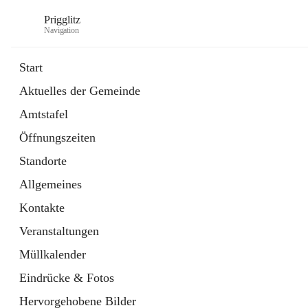
Prigglitz
Navigation
Start
Aktuelles der Gemeinde
öffnet
Amtstafel
Amtstafel
in
Externe Webseite
neuem
Öffnungszeiten
Tab
öffnet
Gemeindezeitung
in
Ordner
Standorte
neuem
Tab
Allgemeines
Kontakte
Veranstaltungen
Müllkalender
Eindrücke & Fotos
Hervorgehobene Bilder