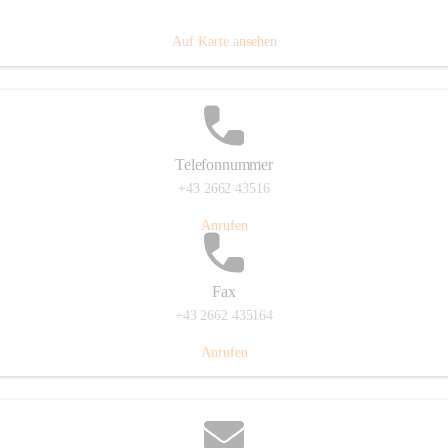
Prigglitz 39, 2640 Prigglitz, AUT
Auf Karte ansehen
Telefonnummer
+43 2662 43516
Anrufen
Fax
+43 2662 435164
Anrufen