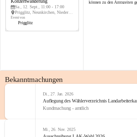
g
g
Konzertwanderung
SEP
können zu den Amtszeiten 
g
g
Sa., 12. Sept., 11:00 - 17:00
l
l
Prigglitz, Neunkirchen, Niederösterreich, AUT
i
i
Event von
t
t
Prigglitz
z
z
Bekanntmachungen
Di., 27. Jan. 2026
Auflegung des Wählerverzeichnis Landarbeiter
Kundmachung - amtlich
Mi., 26. Nov. 2025
Ausschreibung LAK-Wahl 2026