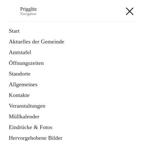
Prigglitz
Navigation
Prigglitz
Start
Aktuelles der Gemeinde
öffnet
Amtstafel
Amtstafel
in
Externe Webseite
neuem
Öffnungszeiten
Tab
öffnet
Gemeindezeitung
in
Ordner
Standorte
neuem
Tab
Allgemeines
+8
Kontakte
Veranstaltungen
Müllkalender
Eindrücke & Fotos
Hauptadresse
Hervorgehobene Bilder