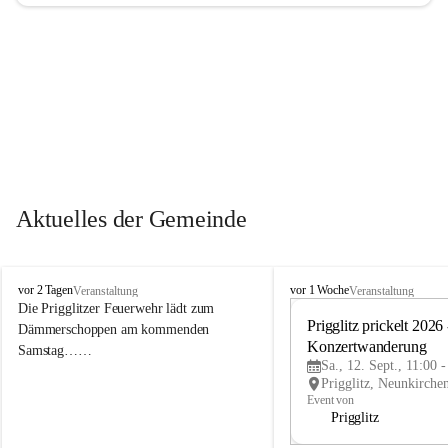
Aktuelles der Gemeinde
P
P
vor 2 Tagen
vor 1 Woche
Veranstaltung
Veranstaltung
r
r
Die Prigglitzer Feuerwehr lädt zum 
i
i
Prigglitz prickelt 2026 -
Dämmerschoppen am kommenden 
g
g
Konzertwanderung
Samstag……
g
g
Sa., 12. Sept., 11:00 
l
l
i
i
Event von
t
t
Prigglitz
z
z