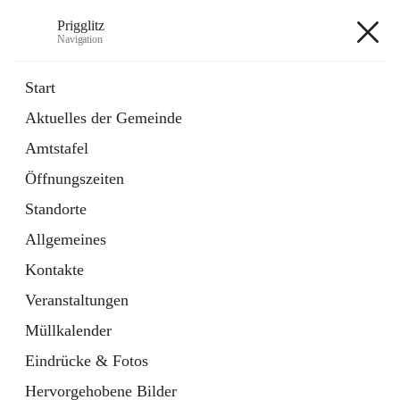
Prigglitz
Navigation
Prigglitz
Start
Aktuelles der Gemeinde
öffnet
Amtstafel
Amtstafel
in
Externe Webseite
neuem
Öffnungszeiten
Tab
öffnet
Gemeindezeitung
in
Ordner
Standorte
neuem
Tab
Allgemeines
+8
Kontakte
Veranstaltungen
Müllkalender
Eindrücke & Fotos
Hauptadresse
Hervorgehobene Bilder