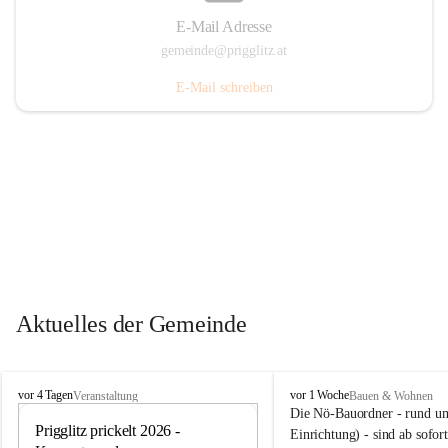
E-Mail Adresse
gemeinde@prigglitz.at
E-Mail schreiben
Aktuelles der Gemeinde
P
P
vor 4 Tagen
vor 1 Woche
Veranstaltung
Bauen & Wohnen
r
r
Die Nö-Bauordner - rund um
i
Prigglitz prickelt 2026 - 
i
12
Einrichtung) - sind ab sofo