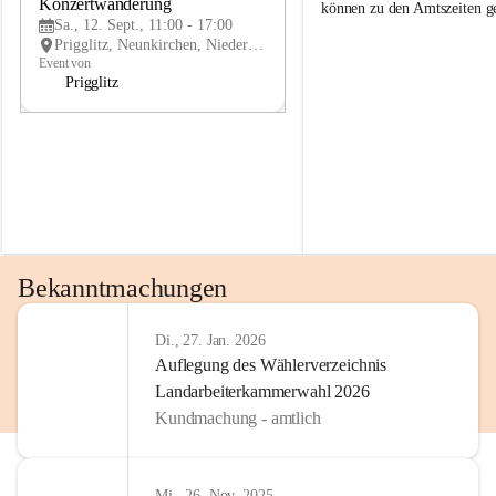
g
g
Konzertwanderung
SEP
können zu den Amtszeiten 
g
g
Sa., 12. Sept., 11:00 - 17:00
l
l
Prigglitz, Neunkirchen, Niederösterreich, AUT
i
i
Event von
t
t
Prigglitz
z
z
Bekanntmachungen
Di., 27. Jan. 2026
Auflegung des Wählerverzeichnis
Landarbeiterkammerwahl 2026
Kundmachung - amtlich
Mi., 26. Nov. 2025