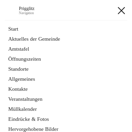
Prigglitz
Navigation
Prigglitz
Start
Aktuelles der Gemeinde
öffnet
Amtstafel
Amtstafel
in
Externe Webseite
neuem
Öffnungszeiten
Tab
öffnet
Gemeindezeitung
in
Ordner
Standorte
neuem
Tab
Allgemeines
+8
Kontakte
Veranstaltungen
Müllkalender
Eindrücke & Fotos
Hauptadresse
Hervorgehobene Bilder