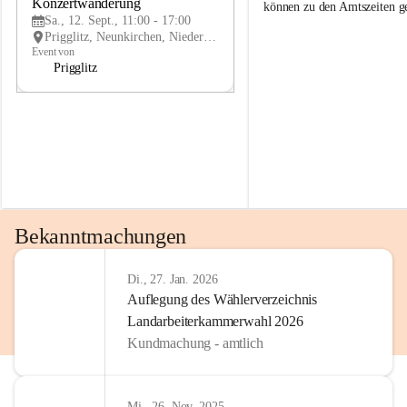
g
g
Konzertwanderung
SEP
können zu den Amtszeiten 
g
g
Sa., 12. Sept., 11:00 - 17:00
l
l
Prigglitz, Neunkirchen, Niederösterreich, AUT
i
i
Event von
t
t
Prigglitz
z
z
Bekanntmachungen
Di., 27. Jan. 2026
Auflegung des Wählerverzeichnis
Landarbeiterkammerwahl 2026
Kundmachung - amtlich
Mi., 26. Nov. 2025