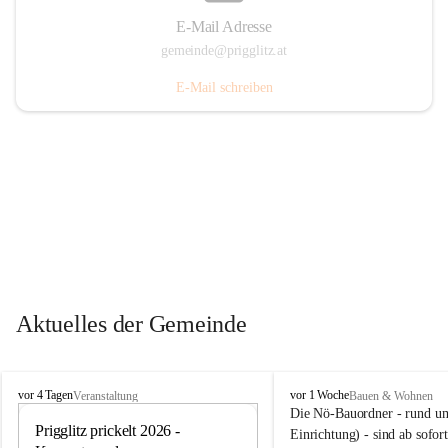
E-Mail Adresse
gemeinde@prigglitz.at
E-Mail schreiben
Aktuelles der Gemeinde
P
P
vor 4 Tagen
vor 1 Woche
Veranstaltung
Bauen & Wohnen
r
r
Die Nö-Bauordner - rund um
i
Prigglitz prickelt 2026 - 
i
12
Einrichtung) - sind ab sofo