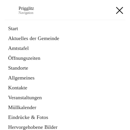
Prigglitz
Navigation
Prigglitz
Start
Aktuelles der Gemeinde
öffnet
Amtstafel
Amtstafel
in
Externe Webseite
neuem
Öffnungszeiten
Tab
öffnet
Gemeindezeitung
in
Ordner
Standorte
neuem
Tab
Allgemeines
+8
Kontakte
Veranstaltungen
Müllkalender
Eindrücke & Fotos
Hauptadresse
Hervorgehobene Bilder